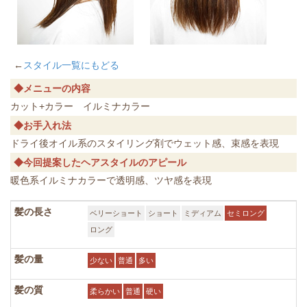
←
スタイル一覧にもどる
◆メニューの内容
カット+カラー イルミナカラー
◆お手入れ法
ドライ後オイル系のスタイリング剤でウェット感、束感を表現
◆今回提案したヘアスタイルのアピール
暖色系イルミナカラーで透明感、ツヤ感を表現
髪の長さ
ベリーショート
ショート
ミディアム
セミロング
ロング
髪の量
少ない
普通
多い
髪の質
柔らかい
普通
硬い