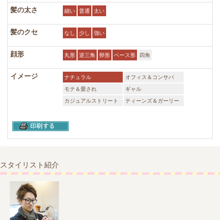
髪の太さ
細い
普通
太い
髪のクセ
なし
少し
強い
顔形
丸形
逆三角
卵形
ベース形
四角
イメージ
ナチュラル
オフィス＆コンサバ
モテ＆愛され
ギャル
カジュアルストリート
ティーンズ＆ガーリー
スタイリスト紹介